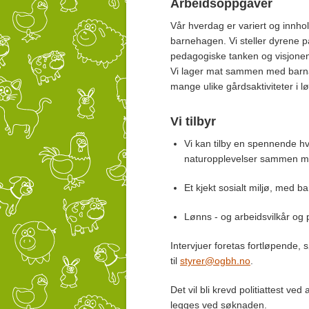
Arbeidsoppgaver
Vår hverdag er variert og innhol
barnehagen. Vi steller dyrene 
pedagogiske tanken og visjone
Vi lager mat sammen med barna, 
mange ulike gårdsaktiviteter i l
Vi tilbyr
Vi kan tilby en spennende h
naturopplevelser sammen med 
Et kjekt sosialt miljø, med b
Lønns - og arbeidsvilkår og 
Intervjuer foretas fortløpende
til
styrer@ogbh.no
.
Det vil bli krevd politiattest v
legges ved søknaden.