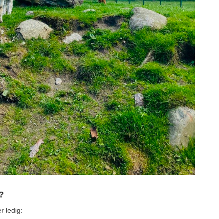
s?
er ledig: