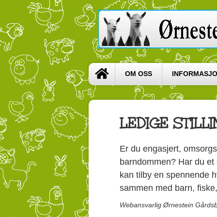
OM OSS
INFORMASJ
LEDIGE STILL
Er du engasjert, omsorgsf
barndommen? Har du et god
kan tilby en spennende h
sammen med barn, fiske, 
Webansvarlig Ørnestein Gårds