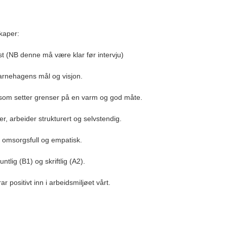
skaper:
t (NB denne må være klar før intervju)
barnehagens mål og visjon.
, som setter grenser på en varm og god måte.
, arbeider strukturert og selvstendig.
, omsorgsfull og empatisk.
lig (B1) og skriftlig (A2).
r positivt inn i arbeidsmiljøet vårt.