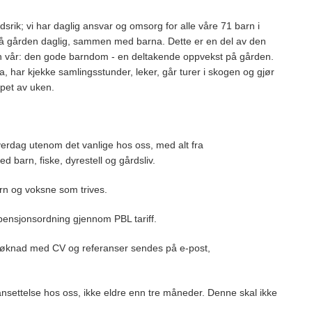
dsrik; vi har daglig ansvar og omsorg for alle våre 71 barn i
på gården daglig, sammen med barna. Dette er en del av den
n vår: den gode barndom - en deltakende oppvekst på gården.
har kjekke samlingsstunder, leker, går turer i skogen og gjør
øpet av uken.
verdag utenom det vanlige hos oss, med alt fra
barn, fiske, dyrestell og gårdsliv.
arn og voksne som trives.
pensjonsordning gjennom PBL tariff.
, søknad med CV og referanser sendes på e-post,
ed ansettelse hos oss, ikke eldre enn tre måneder. Denne skal ikke